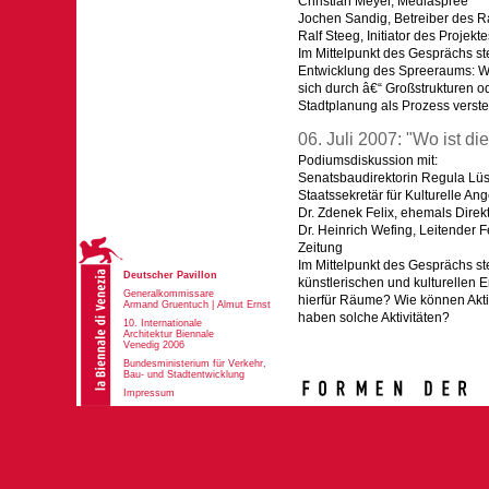
Christian Meyer, Mediaspree
Jochen Sandig, Betreiber des R
Ralf Steeg, Initiator des Proje
Im Mittelpunkt des Gesprächs st
Entwicklung des Spreeraums: W
sich durch â€“ Großstrukturen o
Stadtplanung als Prozess verst
06. Juli 2007: "Wo ist d
Podiumsdiskussion mit:
Senatsbaudirektorin Regula Lü
Staatssekretär für Kulturelle A
Dr. Zdenek Felix, ehemals Dire
Dr. Heinrich Wefing, Leitender F
Zeitung
Im Mittelpunkt des Gesprächs st
Deutscher Pavillon
künstlerischen und kulturellen E
Generalkommissare
hierfür Räume? Wie können Akti
Armand Gruentuch | Almut Ernst
haben solche Aktivitäten?
10. Internationale
Architektur Biennale
Venedig 2006
Bundesministerium für Verkehr,
Bau- und Stadtentwicklung
Impressum